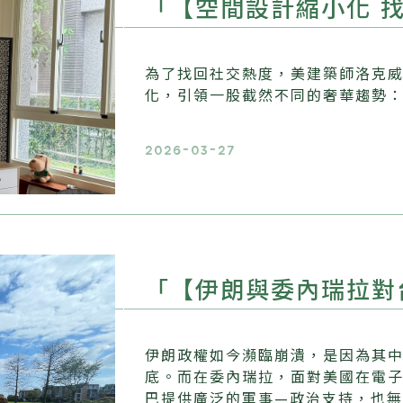
「【空間設計縮小化 
為了找回社交熱度，美建築師洛克
化，引領一股截然不同的奢華趨勢
2026-03-27
「【伊朗與委內瑞拉對
伊朗政權如今瀕臨崩潰，是因為其
底。而在委內瑞拉，面對美國在電
巴提供廣泛的軍事—政治支持，也