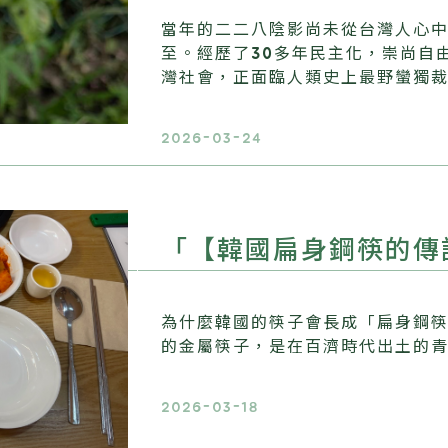
當年的二二八陰影尚未從台灣人心
至。經歷了30多年民主化，崇尚自
灣社會，正面臨人類史上最野蠻獨
2026-03-24
「【韓國扁身鋼筷的傳
為什麼韓國的筷子會長成「扁身鋼
的金屬筷子，是在百濟時代出土的
2026-03-18