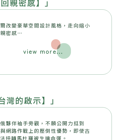
找回親密感】」
威爾改變豪華空間設計風格，走向縮小
：親密感…
view more...
台灣的啟示】」
中俄夥伴袖手旁觀，不願公開力挺到
子與網路作戰上的壓倒性優勢，即使古
無法扭轉馬杜羅被生擒命運。