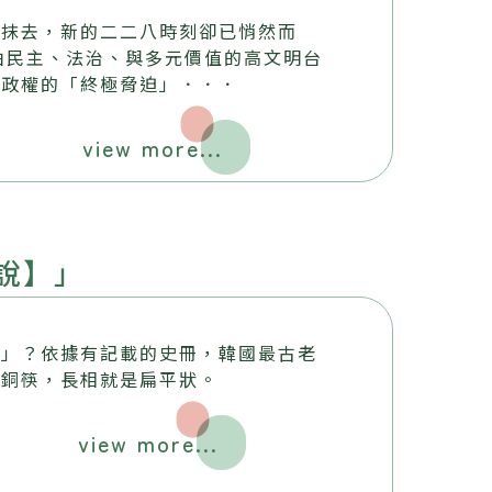
中抹去，新的二二八時刻卻已悄然而
由民主、法治、與多元價值的高文明台
裁政權的「終極脅迫」．．．
view more...
說】」
筷」？依據有記載的史冊，韓國最古老
青銅筷，長相就是扁平狀。
view more...