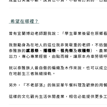
成整日笑聲不斷，說貴也不貴，不容易訂到的一日
希望在哪裡？
曾有宜蘭博幼老師跟我說：「學生畢業後留在原鄉
我鼓勵身為在地人的這位我非常敬重的老師，不妨
泰雅族的
感恩祭
、
播種祭
、
祖先祭
及
收穫祭
）、農
出力，專心專業經營，由點而線，讓原本舟車勞頓
就以泰雅族人最自傲的編織及木作來說，也可以成
在地創生三者無縫接軌。
另外，『不老部落』的無菜單午餐料理及歡樂的用
這樣的文化觀光生活休閒產業，相信必能提供更多