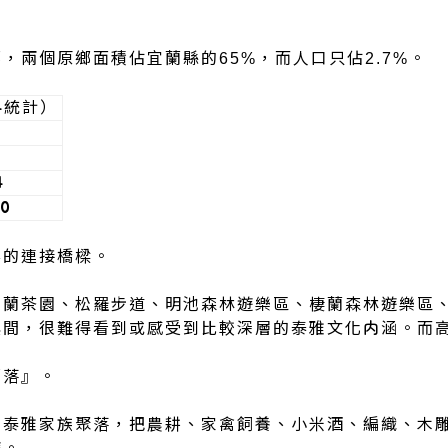
65%
2.7%
鄉，兩個原鄉面積佔宜蘭縣的
，而人口只佔
。
4統計）
4
00
要的連接橋樑。
蘭茶園、松羅步道、明池森林遊樂區、棲蘭森林遊樂區、
其間，很難得看到或感受到比較深層的泰雅文化内涵。而
部落』。
的泰雅家族聚落，把農耕、家禽飼養、小米酒、編織、木