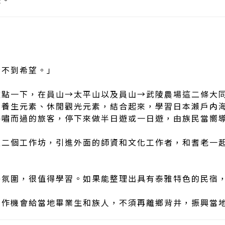
遊。
看不到希望。」
盤點一下，在員山→太平山以及員山→武陵農場這二條大
業養生元素、休閒觀光元素，結合起來，學習日本瀨戶内
呼嘯而過的旅客，停下來做半日遊或一日遊，由族民當嚮
立二個工作坊，引進外面的師資和文化工作者，和耆老一
餐氛圍，很值得學習。如果能整理出具有泰雅特色的民宿
工作機會給當地畢業生和族人，不須再離鄉背井，振興當