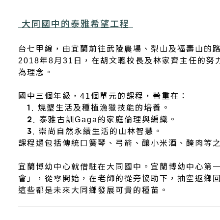
大同國中的泰雅希望工程
台七甲線，由宜蘭前往武陵農場、梨山及福壽山的
2018
8
31
年
月
日，在胡文聰校長及林家齊主任的努
為理念。
41
國中三個年級，
個單元的課程，著重在：
1. 燒墾生活及種植漁獵技能的培養。
Gaga
2. 泰雅古訓
的家庭倫理與編織。
3. 崇尚自然永續生活的山林智慧。
課程還包括傳統口簧琴、弓箭、釀小米酒、醃肉等
宜蘭博幼中心就借駐在大同國中。宜蘭博幼中心第
會」，從零開始，在老師的從旁協助下，抽空返鄉
這些都是未來大同鄉發展可貴的種苗。