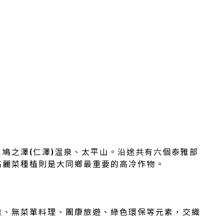
鳩之澤(仁澤)温泉、太平山。沿途共有六個泰雅部
高麗菜種植則是大同鄉最重要的高冷作物。
雕、無菜單料理、團康旅遊、綠色環保等元素，交織