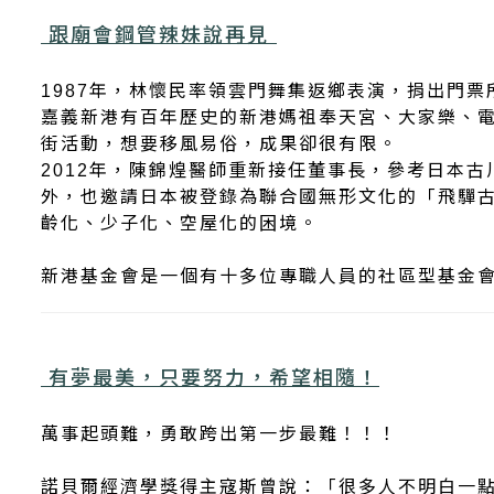
跟廟會鋼管辣妹說再見
1987
年，林懷民率領雲門舞集返鄉表演，捐出門票
嘉義新港有百年歷史的新港媽祖奉天宮、大家樂、
街活動，想要移風易俗，成果卻很有限。
2012
年，陳錦煌醫師重新接任董事長，參考日本古
外，也邀請日本被登錄為聯合國無形文化的「飛驒
齡化、少子化、空屋化的困境。
新港基金會是一個有十多位專職人員的社區型基金
有夢最美，只要努力，希望相隨！
萬事起頭難，勇敢跨出第一步最難！！！
諾貝爾經濟學獎得主寇斯曾說：「很多人不明白一