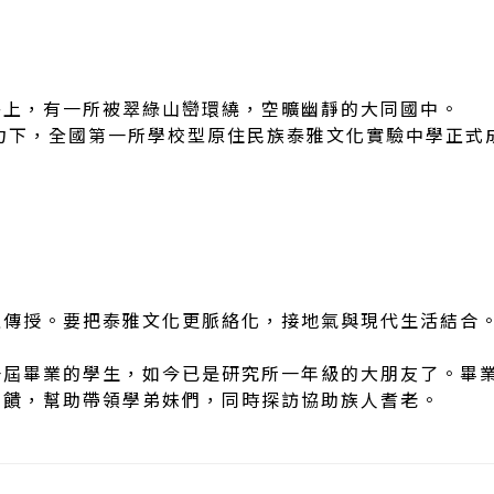
路上，有一所被翠綠山巒環繞，空曠幽靜的大同國中。
力下，全國第一所學校型原住民族泰雅文化實驗中學正式
之傳授。要把泰雅文化更脈絡化，接地氣與現代生活結合
一屆畢業的學生，如今已是研究所一年級的大朋友了。畢
回饋，幫助帶領學弟妹們，同時探訪協助族人耆老。