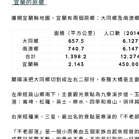
宜蘭的原鄉
攤開宜蘭縣地圖，宜蘭有兩個原鄉：大同鄉及南澳
面積（平方公里）
人口數（201
大同鄉
657.5
6,127
南澳鄉
740.7
6,147
合計
1,398.2
12,27
宜蘭縣
2,143
450,0
蘭陽溪把大同鄉切割成左右二部份，泰雅大橋是主
左岸經員山鄉南下，主要觀光景點為九寮溪步道、玉
落：崙埤、松羅、英士、樂水、四季和南山。徜徉
右岸經羅東、三星，最出名的景點是寒溪的『不老
『不老部落』是一個小而美由五個家族合起來經營