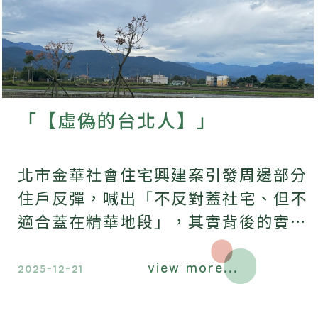
「【虛偽的台北人】」
北市金華社會住宅興建案引發周邊部分
住戶反彈，喊出「不反對蓋社宅、但不
適合蓋在精華地段」，其實背後的實話
是，我沒有反對蓋社宅、但就是不能蓋
view more...
在我家附近，因為會影響房價．．．
2025-12-21