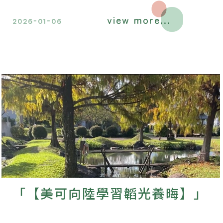
能做到這點，自然災害就可少一些，這
view more...
便是環保。還有，人與人之間，多些慈
2026-01-06
悲心，也是環保。
「【美可向陸學習韜光養晦】」