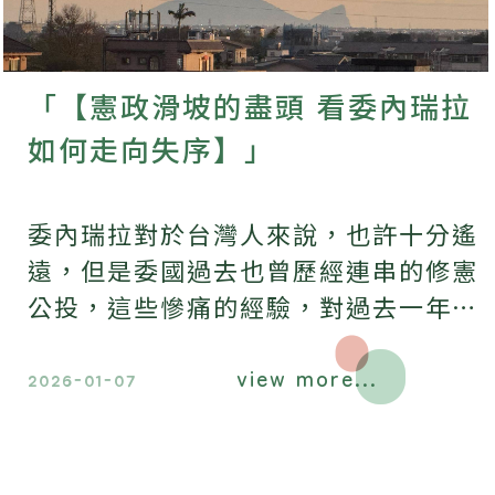
「【憲政滑坡的盡頭 看委內瑞拉
如何走向失序】」
委內瑞拉對於台灣人來說，也許十分遙
遠，但是委國過去也曾歷經連串的修憲
公投，這些慘痛的經驗，對過去一年台
灣歷經憲法法庭停止運作，在社會上一
view more...
些未獲得共識的法案而爭議頻生，頗值
2026-01-07
得國人參考。