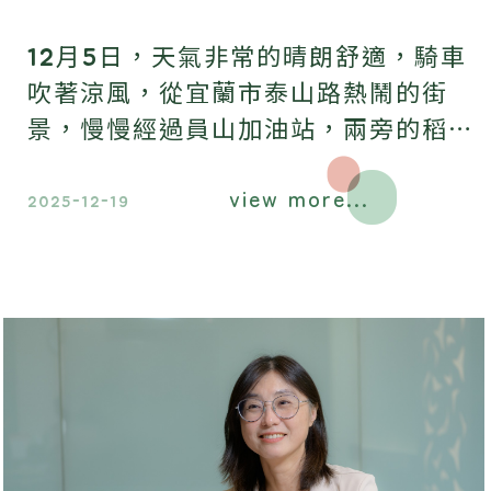
12月5日，天氣非常的晴朗舒適，騎車
吹著涼風，從宜蘭市泰山路熱鬧的街
景，慢慢經過員山加油站，兩旁的稻田
開始漸漸出現了，天空的視野變得開闊
view more...
了．．．
2025-12-19