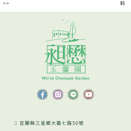
>>
料
宜蘭縣三星鄉大義七路50號