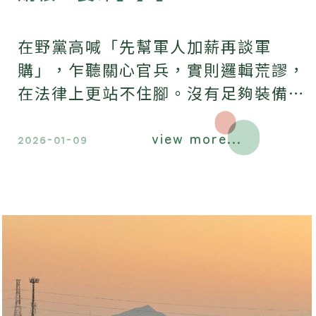
在野黨高喊「先幫軍人加薪再談軍
購」，乍聽關心官兵，實則邏輯荒謬，
在法律上更站不住腳。沒有足夠裝備與
防空反制能力，再高的薪水，也只是把
view more...
軍人送上危險戰場。
2026-01-09