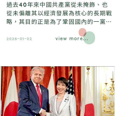
過去40年來中國共產黨從未掩飾、也
從未偏離其以經濟發展為核心的長期戰
略，其目的正是為了鞏固國內的一黨專
政，和擴大大陸在海外的影響力。經濟
view more...
改革非但沒有削弱極權主義，反而賦予
2026-01-02
它新的活力。