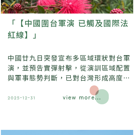
「【中國圍台軍演 已觸及國際法
紅線】」
中國廿九日突發宣布多區域環狀對台軍
演，並預告實彈射擊，從演訓區域配置
與軍事態勢判斷，已對台灣形成高度明
確的封控想定。此行徑不僅是軍事層面
view more...
的升級，更在國際法上引發嚴肅的法律
2025-12-31
問題。