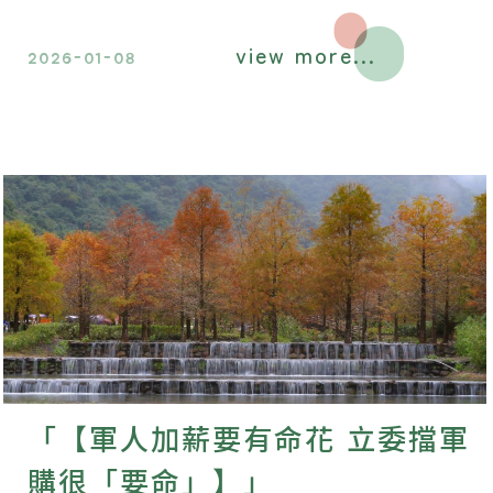
報，遠超同期標普500指數約460倍
view more...
（含股息）的回報水平。
2026-01-08
「【軍人加薪要有命花 立委擋軍
購很「要命」】」