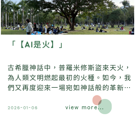
「【AI是火】」
古希臘神話中，普羅米修斯盜來天火，
為人類文明燃起最初的火種。如今，我
們又再度迎來一場宛如神話般的革新-
一種近似魔法的新火-AI，正以驚人的
view more...
速度與力量，推動人類文明以前所未見
2026-01-06
的方式向前奔馳。