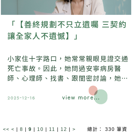
「【善終規劃不只立遺囑 三契約
讓全家人不遺憾】」
小家住十字路口，她常常親眼見證交通
死亡事故。因此，她問過安寧病房醫
師、心理師、找書、跟閨密討論，她的
結論是，「我要的善終，就是活得有意
view more...
義而離世，」
2025-12-16
<<
<
|
8
|
9
|
10
|
11
|
12
|
>
總計： 330 筆資