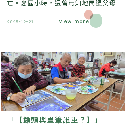
亡。念國小時，還曾無知地問過父母為
何不用去掃墓，我對死亡沒有特別感
view more...
受。
2025-12-21
「【鋤頭與畫筆誰重？】」