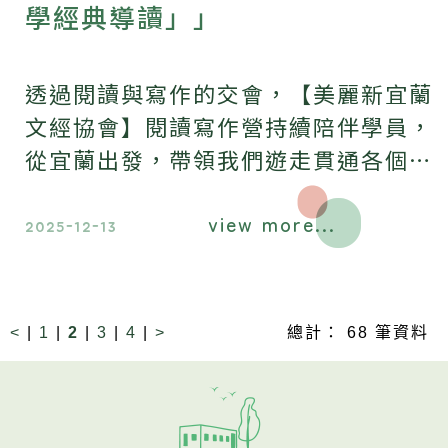
學經典導讀」」
透過閱讀與寫作的交會，【美麗新宜蘭
文經協會】閱讀寫作營持續陪伴學員，
從宜蘭出發，帶領我們遊走貫通各個時
代。
view more...
2025-12-13
<
|
1
|
2
|
3
|
4
|
>
總計： 68 筆資料