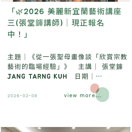
「🌿2026 美麗新宜蘭藝術講座
三(張堂龲講師)｜現正報名
中！」
主題｜《從一張聖母畫像談「欣賞宗教
藝術的臨場經驗」》 主講｜ 張堂龲
JANG TARNG KUH 日期｜
2026.3.7 (六) 14:00-16:00 地點｜
view more...
昶懋玉蘭園，歡迎報名參加​。
2026-02-08