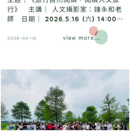
行》 主講｜ 人文攝影家：鐘永和老
師 日期｜ 2026.5.16 (六) 14:00-
16:00 地點｜ 昶懋玉蘭園，歡迎踴
view more...
躍報名參加​。
2026-04-16