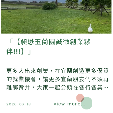
「【昶懋玉蘭園誠徵創業夥
伴!!!】」
更多人出來創業，在宜蘭創造更多優質
的就業機會，讓更多宜蘭朋友們不須再
離鄉背井，大家一起分頭在各行各業成
功創業，並且將來行有餘力一起行公益
view more...
福慧雙修，致力於宜蘭各方面的變革型
2026-03-18
領導，成就「美麗新宜蘭」。