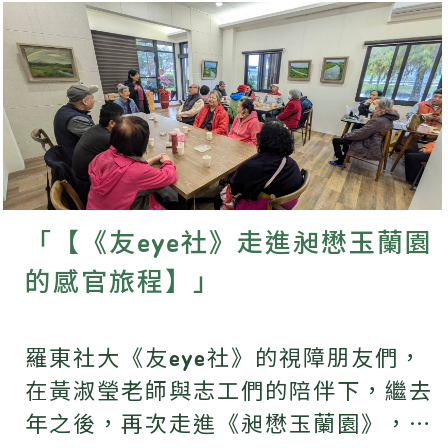
「【《友eye社》走進昶懋玉蘭園
的感官旅程】」
羅東社大《友eye社》的視障朋友們，
在黃淑瑩老師與志工們的陪伴下，繼去
年之後，再次走進《昶懋玉蘭園》，展