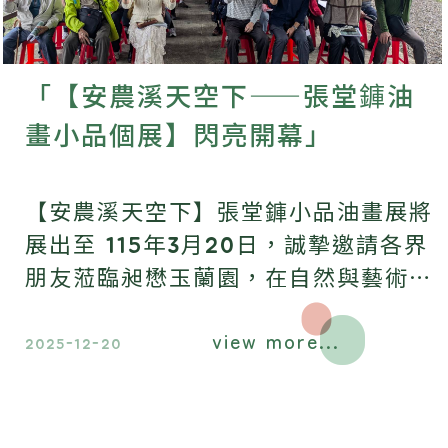
「【安農溪天空下——張堂龲油
畫小品個展】閃亮開幕」
【安農溪天空下】張堂龲小品油畫展將
展出至 115年3月20日，誠摯邀請各界
朋友蒞臨昶懋玉蘭園，在自然與藝術交
會之間，細細品味畫作的靜謐與深
view more...
情。
2025-12-20