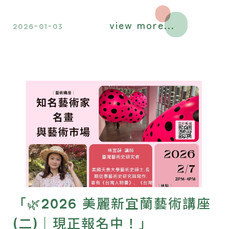
地到世界：當代小說趨勢」為題的文學
view more...
講座研習。
2026-01-03
「🌿2026 美麗新宜蘭藝術講座
(二)｜現正報名中！」