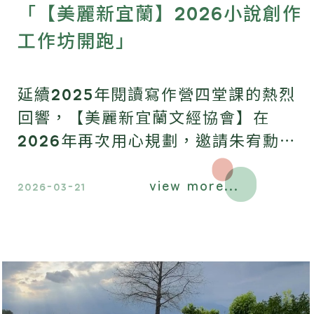
「【美麗新宜蘭】2026小說創作
工作坊開跑」
延續2025年閱讀寫作營四堂課的熱烈
回響，【美麗新宜蘭文經協會】在
2026年再次用心規劃，邀請朱宥勳、
謝宜安兩位老師，帶來全新一季閱讀寫
view more...
作營，於3月21日精彩展開。
2026-03-21