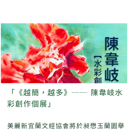
「《越簡，越多》── 陳韋岐水
彩創作個展」
美麗新宜蘭文經協會將於昶懋玉蘭園舉