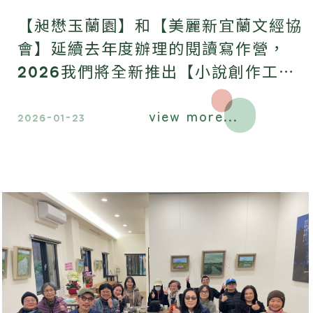
【昶懋玉蘭園】和【美麗新宜蘭文經協
會】延續去年度辦理的閱讀寫作營，
2026我們將全新推出【小說創作工作
坊】，由朱宥勳老師和謝宜安老師共同
view more...
主持，欲報從速。
2026-01-23