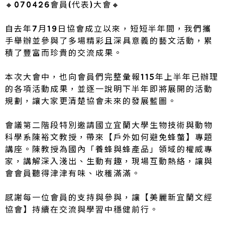
🔸070426會員(代表)大會🔸
自去年7月19日協會成立以來，短短半年間，我們攜
手舉辦並參與了多場精彩且深具意義的藝文活動，累
積了豐富而珍貴的交流成果。
本次大會中，也向會員們完整彙報115年上半年已辦理
的各項活動成果，並逐一說明下半年即將展開的活動
規劃，讓大家更清楚協會未來的發展藍圖。
會議第二階段特別邀請國立宜蘭大學生物技術與動物
科學系陳裕文教授，帶來【戶外如何避免蜂螫】專題
講座。陳教授為國內「養蜂與蜂產品」領域的權威專
家，講解深入淺出、生動有趣，現場互動熱絡，讓與
會會員聽得津津有味、收穫滿滿。
感謝每一位會員的支持與參與，讓【美麗新宜蘭文經
協會】持續在交流與學習中穩健前行。