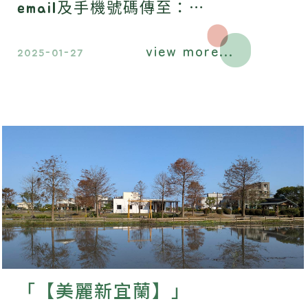
email及手機號碼傳至：
family@greengrasshome.com.tw ，
view more...
我們會儘快和您連絡。
2025-01-27
「【美麗新宜蘭】」