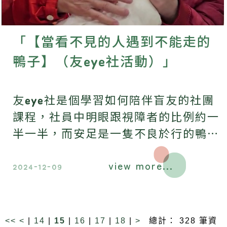
「【當看不見的人遇到不能走的
鴨子】（友eye社活動）」
友eye社是個學習如何陪伴盲友的社團
課程，社員中明眼跟視障者的比例約一
半一半，而安足是一隻不良於行的鴨
子，按照動物界的生存法則，應該早就
view more...
被淘汰．．．
2024-12-09
<<
<
|
14
|
15
|
16
|
17
|
18
|
>
總計： 328 筆資