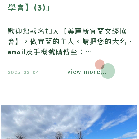
學會】(3)」
歡迎您報名加入【美麗新宜蘭文經協
會】，做宜蘭的主人。請把您的大名、
email及手機號碼傳至：
family@greengrasshome.com.tw ，
view more...
我們會儘快和您連絡。
2025-02-04