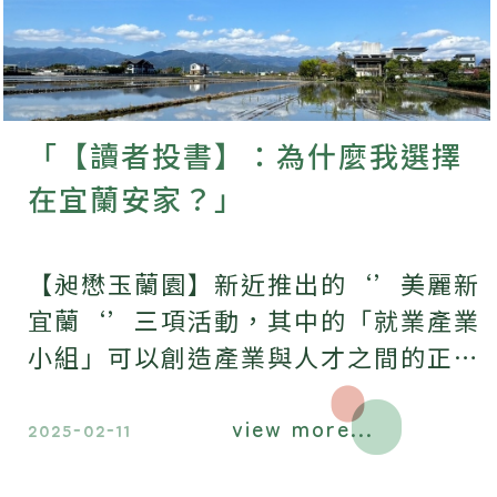
「【讀者投書】：為什麼我選擇
在宜蘭安家？」
【昶懋玉蘭園】新近推出的‘’美麗新
宜蘭‘’三項活動，其中的「就業產業
小組」可以創造產業與人才之間的正向
循環，讓人才願意移居 / 留在宜蘭，
view more...
也讓有國際競爭力的廠商願意進駐宜
2025-02-11
蘭。