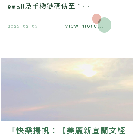
email及手機號碼傳至：
family@greengrasshome.com.tw ，
view more...
我們會儘快和您連絡。
2025-02-05
「快樂揚帆：【美麗新宜蘭文經