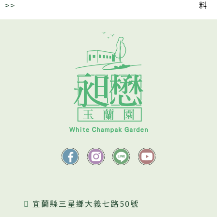
>>
料
宜蘭縣三星鄉大義七路50號