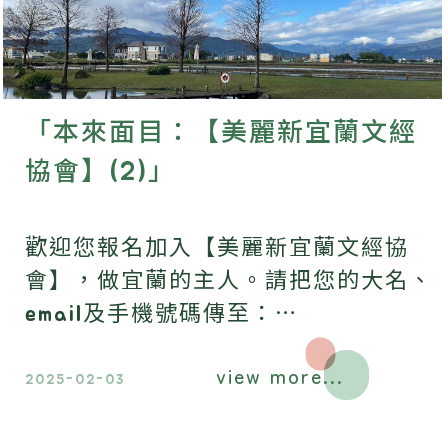
「本來面目：【美麗新宜蘭文經
協會】(2)」
歡迎您報名加入【美麗新宜蘭文經協
會】，做宜蘭的主人。請把您的大名、
email及手機號碼傳至：
family@greengrasshome.com.tw ，
view more...
我們會儘快和您連絡。
2025-02-03