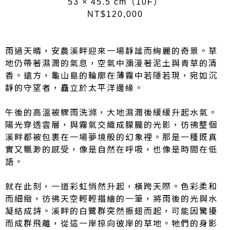
53 × 45.5 cm（10F）
NT$120,000
雨過天晴，安農溪畔迎來一場靜謐而絢麗的奇景。草
地仍帶著濕潤的氣息，空氣中瀰漫著泥土與青草的清
香。遠方，龜山島的輪廓在薄霧中若隱若現，宛如沉
靜的守望者，矗立於太平洋邊緣。
午後的高溫被驟雨洗滌，大地濕潤後緩緩升起水氣。
陽光穿透雲層，與霧氣交織成朦朧的光影，彷彿整個
溪畔都被包裹在一場夢境般的幻象裡。那是一種既真
實又飄渺的感受，像是自然在呼吸，也像是時間在低
語。
就在此刻，一道彩虹悄然升起，橫跨天際。色彩柔和
而細緻，彷彿天空輕輕描繪的一筆，將雨後的光與水
凝結成詩。溪畔的白鷺群突然振翅而起，可能因驚擾
而成群飛離，從這一岸掠向彼岸的草地。牠們的身影