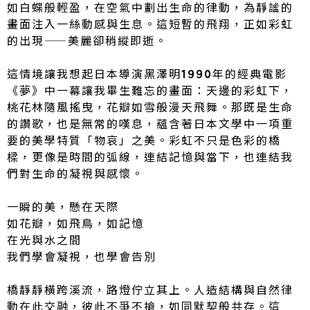
如白蝶般輕盈，在空氣中劃出生命的律動，為靜謐的
畫面注入一絲動感與生息。這短暫的飛翔，正如彩虹
的出現——美麗卻稍縱即逝。
這情境讓我想起日本導演黑澤明1990年的經典電影
《夢》中一幕讓我畢生難忘的畫面：天邊的彩虹下，
桃花林隨風搖曳，花瓣如雪般漫天飛舞。那既是生命
的讚歌，也是無常的嘆息，蘊含著日本文學中一項重
要的美學特質「物哀」之美。彩虹不只是色彩的橋
樑，更像是時間的弧線，連結記憶與當下，也連結我
們對生命的凝視與感懷。
一瞬的美，懸在天際
如花瓣，如飛鳥，如記憶
在光與水之間
我們學會凝視，也學會告別
橋靜靜橫跨溪流，路燈佇立其上。人造結構與自然律
動在此交融，彼此不爭不搶，如同默契般共存。這