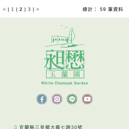
<
|
1
|
2
|
3
|
>
總計： 59 筆資料
宜蘭縣三星鄉大義七路50號