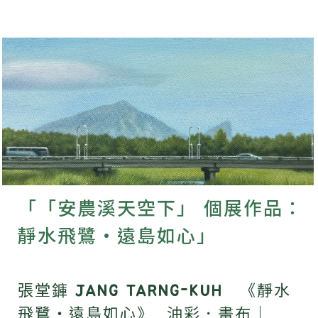
「「安農溪天空下」 個展作品：
靜水飛鷺・遠島如心」
張堂龲 JANG TARNG-KUH 《靜水
飛鷺・遠島如心》 油彩．畫布｜