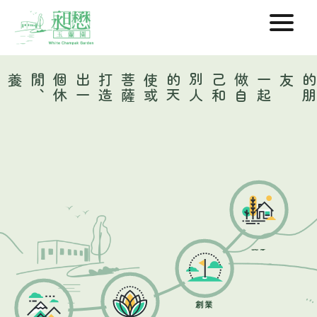
打
造
出
一
個
休
閒
、
養生
、
創業
薩
一
起
做
自
己
和
別
人
的
天
使
或
菩
友