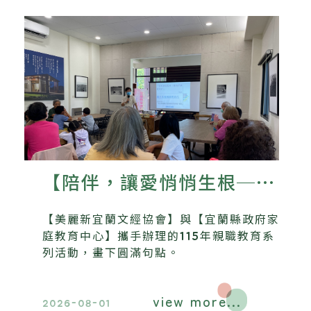
【陪伴，讓愛悄悄生根──
美麗新宜蘭文經協會115年
【美麗新宜蘭文經協會】與【宜蘭縣政府家
親職教育系列活動圓滿落
庭教育中心】攜手辦理的115年親職教育系
列活動，畫下圓滿句點。
幕】
view more...
2026-08-01