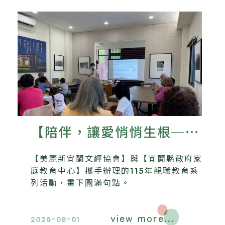
【陪伴，讓愛悄悄生根──
美麗新宜蘭文經協會115年
【美麗新宜蘭文經協會】與【宜蘭縣政府家
親職教育系列活動圓滿落
庭教育中心】攜手辦理的115年親職教育系
列活動，畫下圓滿句點。
幕】
view more...
2026-08-01