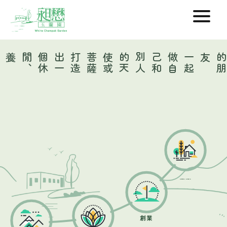
打
造
出
一
個
休
閒
、
養生
、
創業
薩
一
起
做
自
己
和
別
人
的
天
使
或
菩
友