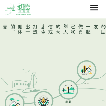
打
造
出
一
個
休
閒
、
養生
、
創業
薩
一
起
做
自
己
和
別
人
的
天
使
或
菩
友