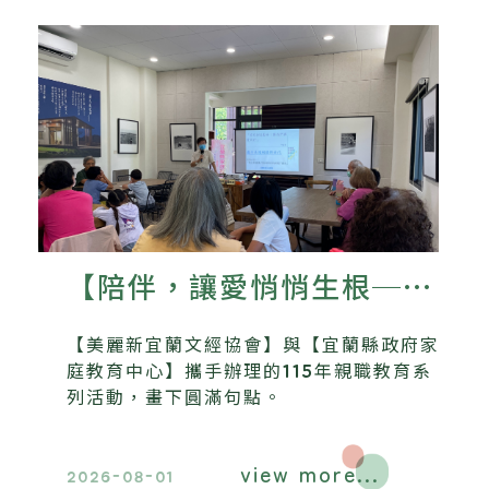
【陪伴，讓愛悄悄生根──
美麗新宜蘭文經協會115年
【美麗新宜蘭文經協會】與【宜蘭縣政府家
親職教育系列活動圓滿落
庭教育中心】攜手辦理的115年親職教育系
列活動，畫下圓滿句點。
幕】
view more...
2026-08-01