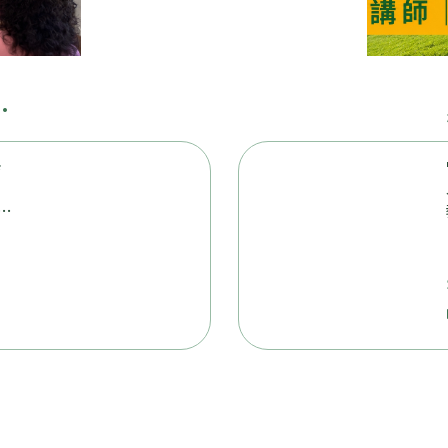
悄
宜
與
教
動