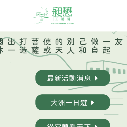
打
造
出
一
個
休
閒
、
養生
、
創業
薩
一
起
做
自
己
和
別
人
的
天
使
或
菩
友
最新活動消息
大洲一日遊
從宜蘭看天下