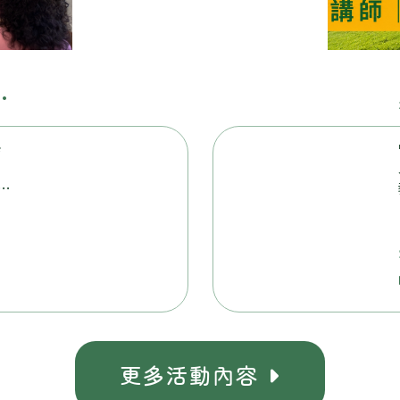
悄
宜
與
教
動
更多活動
容
內