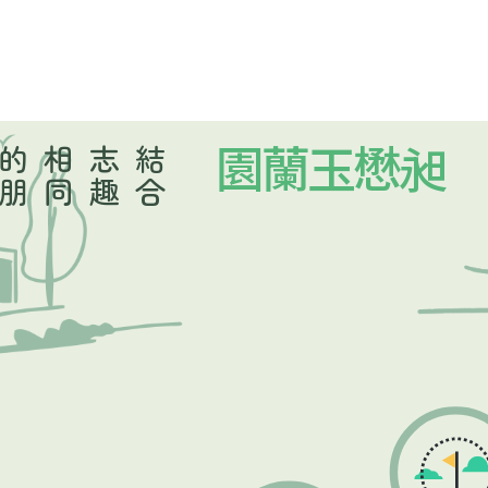
結
合
志
趣
相
同
的
朋
昶懋玉蘭園