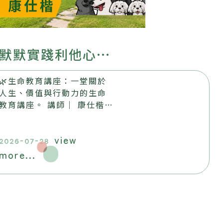
默默實踐利他心
── 默默書店與
🌿生命教育講座：一堂關於
流浪動物的故事
人生、價值與行動力的生命
教育講座。 講師｜ 康仕楷
日期｜ 2026.8.22 (六)
14:00-16:00 地點｜ 昶懋
view
玉蘭園，歡迎踴躍報名參加​
2026-07-28
more...
。