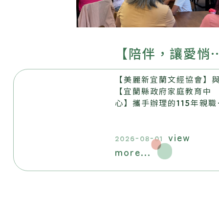
【陪伴，讓愛悄
生根──美麗新
【美麗新宜蘭文經協會】
蘭文經協會115年
【宜蘭縣政府家庭教育中
心】攜手辦理的115年親職
親職教育系列活
育系列活動，畫下圓滿句
點。
圓滿落幕】
view
2026-08-01
more...