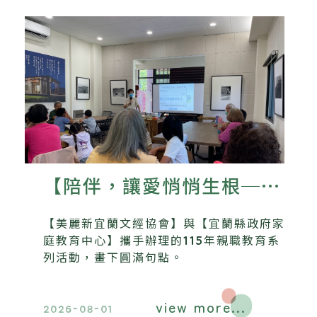
【陪伴，讓愛悄悄生根──
美麗新宜蘭文經協會115年
【美麗新宜蘭文經協會】與【宜蘭縣政府家
親職教育系列活動圓滿落
庭教育中心】攜手辦理的115年親職教育系
列活動，畫下圓滿句點。
幕】
view more...
2026-08-01