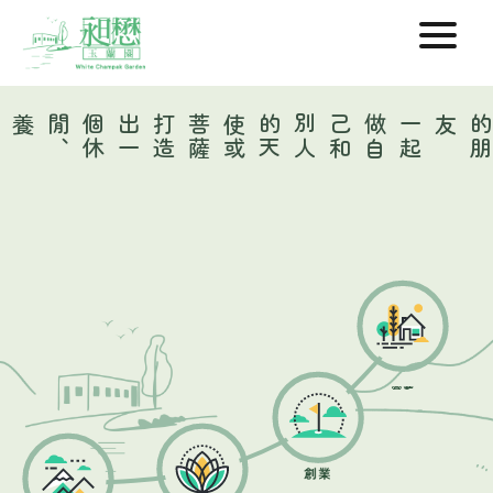
打
造
出
一
個
休
閒
、
養生
、
創業
薩
一
起
做
自
己
和
別
人
的
天
使
或
菩
友