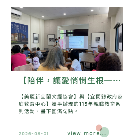
【陪伴，讓愛悄悄生根──
美麗新宜蘭文經協會115年
【美麗新宜蘭文經協會】與【宜蘭縣政府家
親職教育系列活動圓滿落
庭教育中心】攜手辦理的115年親職教育系
列活動，畫下圓滿句點。
幕】
view more...
2026-08-01