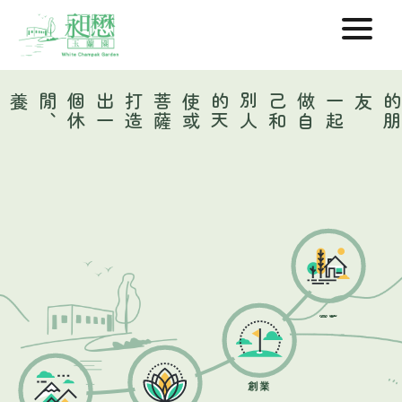
打
造
出
一
個
休
閒
、
養生
、
創業
薩
一
起
做
自
己
和
別
人
的
天
使
或
菩
友