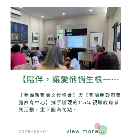
【陪伴，讓愛悄悄生根──
美麗新宜蘭文經協會115年
【美麗新宜蘭文經協會】與【宜蘭縣政府家
親職教育系列活動圓滿落
庭教育中心】攜手辦理的115年親職教育系
列活動，畫下圓滿句點。
幕】
view more...
2026-08-01