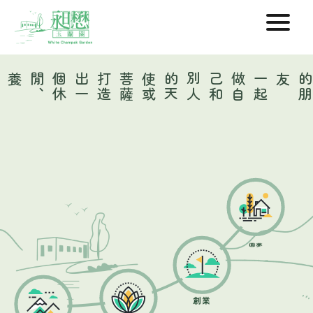
打
造
出
一
個
休
閒
、
養生
、
創業
薩
一
起
做
自
己
和
別
人
的
天
使
或
菩
友