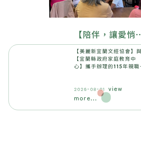
【陪伴，讓愛悄
生根──美麗新
【美麗新宜蘭文經協會】
蘭文經協會115年
【宜蘭縣政府家庭教育中
心】攜手辦理的115年親職
親職教育系列活
育系列活動，畫下圓滿句
點。
圓滿落幕】
view
2026-08-01
more...