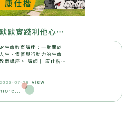
默默實踐利他心
── 默默書店與
🌿生命教育講座：一堂關於
流浪動物的故事
人生、價值與行動力的生命
教育講座。 講師｜ 康仕楷
日期｜ 2026.8.22 (六)
14:00-16:00 地點｜ 昶懋
view
玉蘭園，歡迎踴躍報名參加​
2026-07-28
more...
。