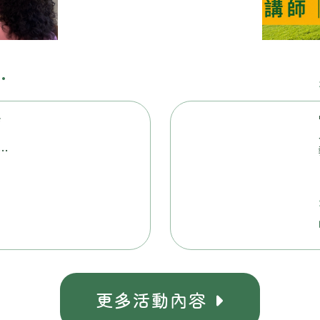
悄
宜
與
教
動
更多活動
容
內