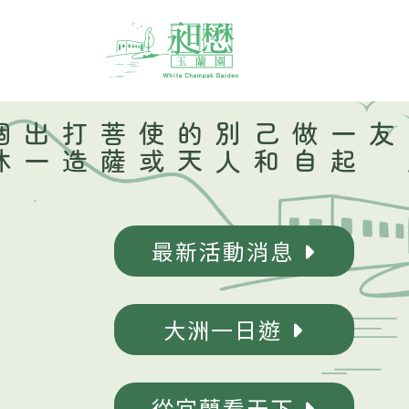
打
造
出
一
個
休
閒
、
養生
、
創業
薩
一
起
做
自
己
和
別
人
的
天
使
或
菩
友
最新活動消息
大洲一日遊
從宜蘭看天下