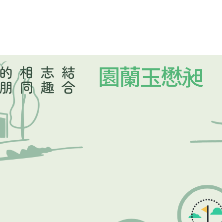
結
合
志
趣
相
同
的
朋
昶懋玉蘭園