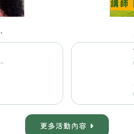
悄
宜
與
教
動
更多活動
容
內