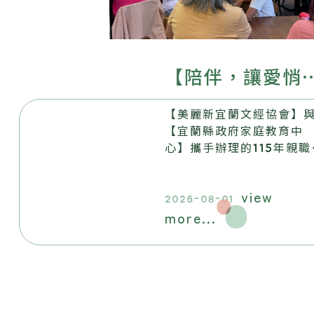
【陪伴，讓愛悄
生根──美麗新
【美麗新宜蘭文經協會】
蘭文經協會115年
【宜蘭縣政府家庭教育中
心】攜手辦理的115年親職
親職教育系列活
育系列活動，畫下圓滿句
點。
圓滿落幕】
view
2026-08-01
more...