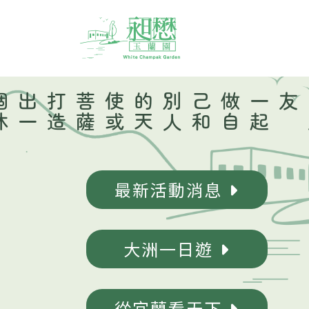
打
造
出
一
個
休
閒
、
養生
、
創業
薩
一
起
做
自
己
和
別
人
的
天
使
或
菩
友
最新活動消息
大洲一日遊
從宜蘭看天下