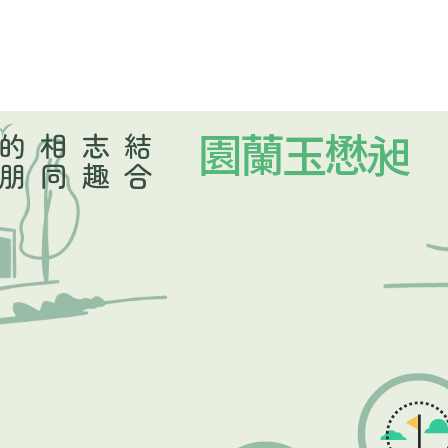
結
合
志
趣
相
同
的
朋
昶懋玉蘭園