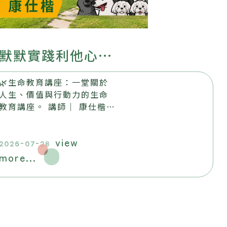
默默實踐利他心
── 默默書店與
🌿生命教育講座：一堂關於
流浪動物的故事
人生、價值與行動力的生命
教育講座。 講師｜ 康仕楷
日期｜ 2026.8.22 (六)
14:00-16:00 地點｜ 昶懋
view
玉蘭園，歡迎踴躍報名參加​
2026-07-28
more...
。