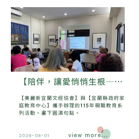
【陪伴，讓愛悄悄生根──
美麗新宜蘭文經協會115年
【美麗新宜蘭文經協會】與【宜蘭縣政府家
親職教育系列活動圓滿落
庭教育中心】攜手辦理的115年親職教育系
列活動，畫下圓滿句點。
幕】
view more...
2026-08-01