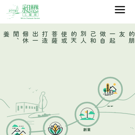
打
造
出
一
個
休
閒
、
養生
、
創業
薩
一
起
做
自
己
和
別
人
的
天
使
或
菩
友