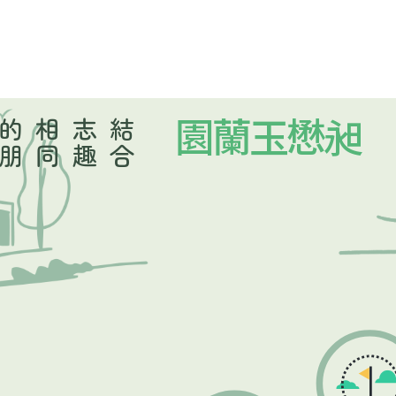
結
合
志
趣
相
同
的
朋
昶懋玉蘭園