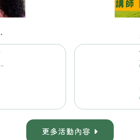
悄
宜
與
教
動
更多活動
容
內