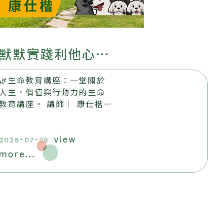
默默實踐利他心
── 默默書店與
🌿生命教育講座：一堂關於
流浪動物的故事
人生、價值與行動力的生命
教育講座。 講師｜ 康仕楷
日期｜ 2026.8.22 (六)
14:00-16:00 地點｜ 昶懋
view
玉蘭園，歡迎踴躍報名參加​
2026-07-28
more...
。