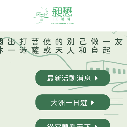
打
造
出
一
個
休
閒
、
養生
、
創業
薩
一
起
做
自
己
和
別
人
的
天
使
或
菩
友
最新活動消息
大洲一日遊
從宜蘭看天下