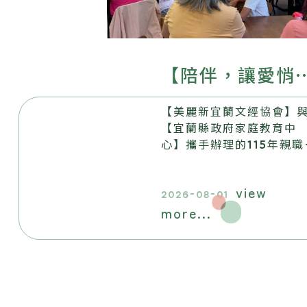
【陪伴，讓愛悄
生根──美麗新
【美麗新宜蘭文經協會】
蘭文經協會115年
【宜蘭縣政府家庭教育中
心】攜手辦理的115年親職
親職教育系列活
育系列活動，畫下圓滿句
點。
圓滿落幕】
view
2026-08-01
more...