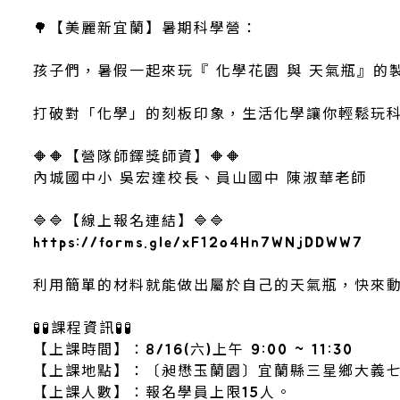
🌳【美麗新宜蘭】暑期科學營：
孩子們，暑假一起來玩『 化學花園 與 天氣瓶』的
打破對「化學」的刻板印象，生活化學讓你輕鬆玩
🔶🔶【營隊師鐸獎師資】🔶🔶
內城國中小 吳宏達校長、員山國中 陳淑華老師
🔷🔷【線上報名連結】🔷🔷
https://forms.gle/xF12o4Hn7WNjDDWW7
利用簡單的材料就能做出屬於自己的天氣瓶，​快來動
🧪🧪課程資訊🧪🧪
【上課時間】：8/16(六)上午 9:00 ~ 11:30
【上課地點】：〔昶懋玉蘭園〕宜蘭縣三星鄉大義七
【上課人數】：報名學員上限15人。