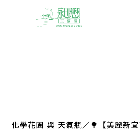
化學花園 與 天氣瓶／🌳【美麗新