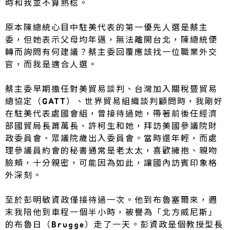
時和我並不算熟稔。
原本陳總統心目中駐美代表的第一優先人選是蔡主
委，但她表示父母均年邁，無法離開台北，陳總統便
轉而詢問有何建議？蔡主委回覆應該找一位職業外交
官，而我是適合人選。
蔡主委早期擔任對美貿易談判、台灣加入關稅暨貿易
總協定（GATT）、世界貿易組織談判顧問時，我剛好
在駐美代表處國會組，曾接待過她，帶著前後任經濟
部國貿局長蕭萬長、許柯生和她，拜訪美國參議院財
政委員會、眾議院歲出入委員會。當時還年輕，而處
理參議員約會的秘書通常是老太太，喜歡擁抱、親吻
臉頰，十分親密，可能因為如此，讓國內訪賓印象格
外深刻。
至於彭明敏資政僅接待過一次。他到布魯塞爾來，週
末我陪他到車程一個半小時，被譽為「北方威尼斯」
的布魯日（Brugge）走了一天。彭資政是個教授型長