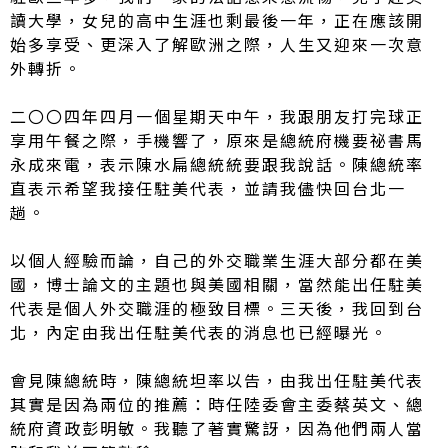
讀大學，女兒的高中生涯也剩最後一年，正在應該開
始多享受、更深入了解歐洲之際，人生又迎來一次意
外轉折。
二〇〇四年四月一個星期天中午，我跟朋友打完球正
享用午餐之際，手機響了，原來是總統府機要祕書馬
永成來電，表示陳水扁總統統要跟我說話。陳總統率
直表示希望我接任駐美代表，並請我儘快回台北一
趟。
以個人經驗而論，自己的外交職業生涯大部分都在美
國，博士論文的主題也與美國相關，當然能出任駐美
代表是個人外交職涯的極致目標。三天後，我回到台
北，內定由我出任駐美代表的消息也已經曝光。
會見陳總統時，陳總統坦率以告，由我出任駐美代表
其實是因為兩位的推薦：時任陸委會主委蔡英文、總
統府資政彭明敏。我聽了著實驚訝，因為他們兩人當