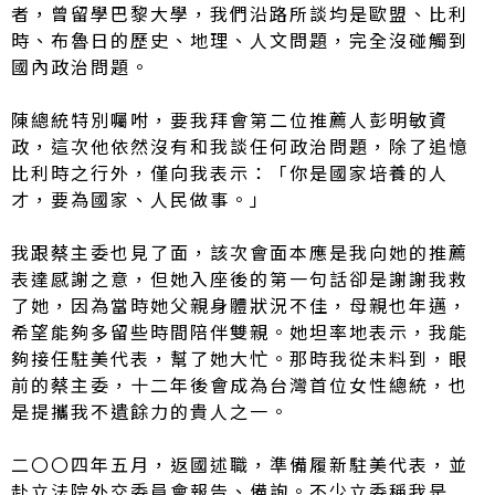
者，曾留學巴黎大學，我們沿路所談均是歐盟、比利
時、布魯日的歷史、地理、人文問題，完全沒碰觸到
國內政治問題。
陳總統特別囑咐，要我拜會第二位推薦人彭明敏資
政，這次他依然沒有和我談任何政治問題，除了追憶
比利時之行外，僅向我表示：「你是國家培養的人
才，要為國家、人民做事。」
我跟蔡主委也見了面，該次會面本應是我向她的推薦
表達感謝之意，但她入座後的第一句話卻是謝謝我救
了她，因為當時她父親身體狀況不佳，母親也年邁，
希望能夠多留些時間陪伴雙親。她坦率地表示，我能
夠接任駐美代表，幫了她大忙。那時我從未料到，眼
前的蔡主委，十二年後會成為台灣首位女性總統，也
是提攜我不遺餘力的貴人之一。
二〇〇四年五月，返國述職，準備履新駐美代表，並
赴立法院外交委員會報告、備詢。不少立委稱我是