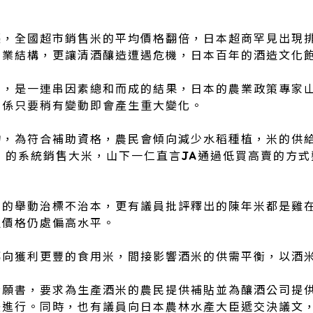
漲，全國超市銷售米的平均價格翻倍，日本超商罕見出現
農業結構，更讓清酒釀造遭遇危機，日本百年的酒造文化
演，是一連串因素總和而成的結果，日本的農業政策專家
關係只要稍有變動即會產生重大變化。
物，為符合補助資格，農民會傾向減少水稻種植，米的供
）的系統銷售大米，山下一仁直言JA通過低買高賣的方
的舉動治標不治本，更有議員批評釋出的陳年米都是雞在
但價格仍處偏高水平。
轉向獲利更豐的食用米，間接影響酒米的供需平衡，以酒
請願書，要求為生產酒米的農民提供補貼並為釀酒公司提
法進行。同時，也有議員向日本農林水產大臣遞交決議文