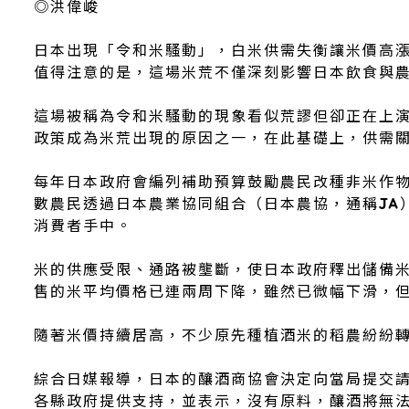
◎洪偉峻
日本出現「令和米騷動」，白米供需失衡讓米價高
值得注意的是，這場米荒不僅深刻影響日本飲食與
這場被稱為令和米騷動的現象看似荒謬但卻正在上
政策成為米荒出現的原因之一，在此基礎上，供需
每年日本政府會編列補助預算鼓勵農民改種非米作
數農民透過日本農業協同組合（日本農協，通稱JA
消費者手中。
米的供應受限、通路被壟斷，使日本政府釋出儲備米
售的米平均價格已連兩周下降，雖然已微幅下滑，
隨著米價持續居高，不少原先種植酒米的稻農紛紛
綜合日媒報導，日本的釀酒商協會決定向當局提交
各縣政府提供支持，並表示，沒有原料，釀酒將無