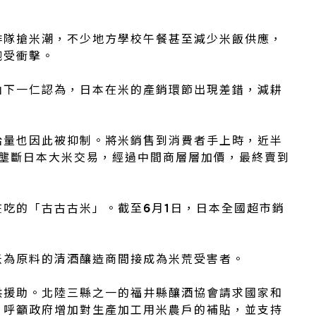
排隊搶米潮，不少地方學校午餐甚至減少米飯供應，
飽受衝擊。
山下一仁認為，日本在米的產銷環節出現差錯，減耕
給量也因此被抑制。將米銷售到消費者手上時，近半
式壟斷日本大米交易，經過中間商層層加價，最終賣到
吃的「古古古米」。截至6月1日，日本全國超市銷
米為原料的清酒釀造商間接成為米荒受害者。
供援助。北陸三縣之一的福井縣釀酒協會請求國家和
，呼籲政府增加對生產加工用米農戶的補貼，並支持